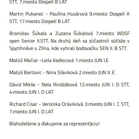
STT, 7.miesto Dospelí B LAT
Martin Pukanec - Paulína Husárová 9.miesto Dospelí A
STT, 17.miesto Dospelí B LAT
Branislav Šúkala a Zuzana Šúkalová 7.miesto WDSF
open Senior II.STT. Na druhý deň sa zúčastnili súťaže v
Spytihněve u Zlína, kde vyhrali bodovačku SEN II. B STT.
Matúš Mečiar -Leila Kadlecová 1.miesto JUN I.E
Matúš Bartovic - Nina Sláviková 2.miesto JUN II. E
Dávid Mikše - Nela Rindzáková 12.miesto JUN I. D STT,
4.miesto JUN I. D LAT
Richard Císar - Veronika Oráviková 3.miesto JUN I. C STT,
7.miesto JUN I. D LAT
Blahoželáme a ďakujeme za reprezentáciu!