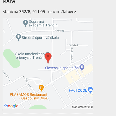
MAPA
Staničná 352/8, 911 05 Trenčín-Zlatovce
Externý obsah je blokovaný Voľbami
súkromia
Prajete si načítať externý obsah?
Povoliť tentokrát
Povoliť a zapamätať - súhlas s druhom
cookie: Funkčné
Otvoriť obsah v novom okne