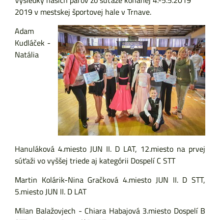
Výsledky našich párov zo súťaže konanej 4.-5.5.2019
2019 v mestskej športovej hale v Trnave.
Adam
Kudláček -
Natália
Hanuláková 4.miesto JUN II. D LAT, 12.miesto na prvej
súťaži vo vyššej triede aj kategórii Dospelí C STT
Martin Kolárik-Nina Gračková 4.miesto JUN II. D STT,
5.miesto JUN II. D LAT
Milan Balažovjech - Chiara Habajová 3.miesto Dospelí B