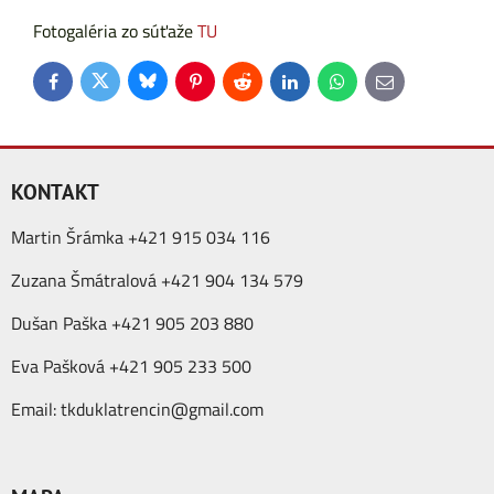
Fotogaléria zo súťaže
TU
Bluesky
Twitter
Facebook
Pinterest
Reddit
LinkedIn
WhatsApp
E-
mail
KONTAKT
Martin Šrámka +421 915 034 116
Zuzana Šmátralová +421 904 134 579
Dušan Paška +421 905 203 880
Eva Pašková +421 905 233 500
Email:
tkduklatrencin@gmail.com