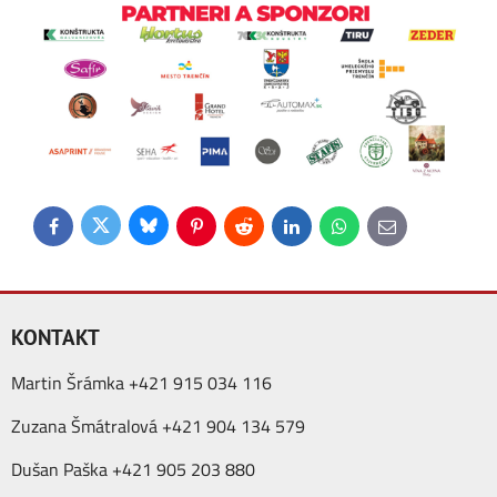
Bluesky
Twitter
Facebook
Pinterest
Reddit
LinkedIn
WhatsApp
E-
mail
KONTAKT
Martin Šrámka +421 915 034 116
Zuzana Šmátralová +421 904 134 579
Dušan Paška +421 905 203 880