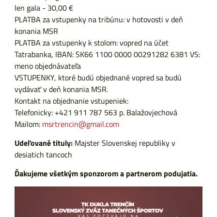
len gala - 30,00 €
PLATBA za vstupenky na tribúnu: v hotovosti v deň
konania MSR
PLATBA za vstupenky k stolom: vopred na účet
Tatrabanka, IBAN: SK66 1100 0000 00291282 6381 VS:
meno objednávateľa
VSTUPENKY, ktoré budú objednané vopred sa budú
vydávať v deň konania MSR.
Kontakt na objednanie vstupeniek:
Telefonicky: +421 911 787 563 p. Balažovjechová
Mailom:
msrtrencin@gmail.com
Udeľované tituly:
Majster Slovenskej republiky v
desiatich tancoch
Ďakujeme všetkým sponzorom a partnerom podujatia.