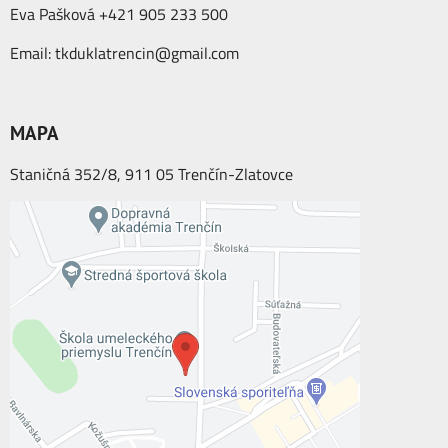
Eva Pašková +421 905 233 500
Email:
tkduklatrencin@gmail.com
MAPA
Staničná 352/8, 911 05 Trenčín-Zlatovce
Externý obsah je blokovaný Voľbami
súkromia
Prajete si načítať externý obsah?
Povoliť tentokrát
Povoliť a zapamätať - súhlas s druhom