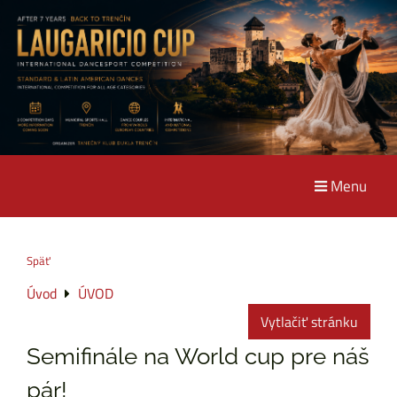
Menu
Späť
Úvod
ÚVOD
Vytlačiť stránku
Semifinále na World cup pre náš
pár!