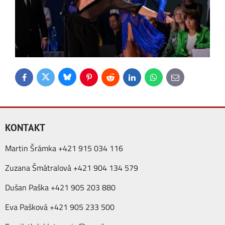
Bluesky
Twitter
Facebook
Pinterest
Reddit
LinkedIn
WhatsApp
E-
mail
KONTAKT
Martin Šrámka +421 915 034 116
Zuzana Šmátralová +421 904 134 579
Dušan Paška +421 905 203 880
Eva Pašková +421 905 233 500