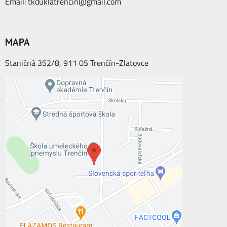
Email:
tkduklatrencin@gmail.com
MAPA
Staničná 352/8, 911 05 Trenčín-Zlatovce
Externý obsah je blokovaný Voľbami
súkromia
Prajete si načítať externý obsah?
Povoliť tentokrát
Povoliť a zapamätať - súhlas s druhom
cookie: Funkčné