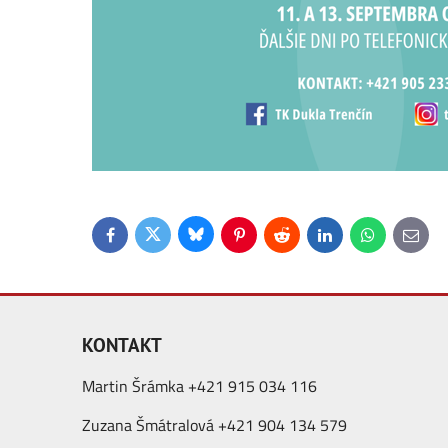
Bluesky
Twitter
Facebook
Pinterest
Reddit
LinkedIn
WhatsApp
E-
mail
KONTAKT
Martin Šrámka +421 915 034 116
Zuzana Šmátralová +421 904 134 579