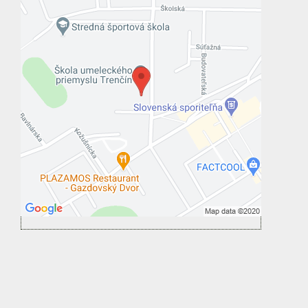
Externý obsah je blokovaný Voľbami
súkromia
Prajete si načítať externý obsah?
Povoliť tentokrát
Povoliť a zapamätať - súhlas s druhom
cookie: Funkčné
Otvoriť obsah v novom okne