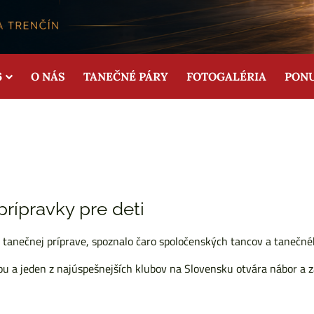
6
O NÁS
TANEČNÉ PÁRY
FOTOGALÉRIA
PON
rípravky pre deti
o tanečnej príprave, spoznalo čaro spoločenských tancov a tanečn
iou a jeden z najúspešnejších klubov na Slovensku otvára nábor a 