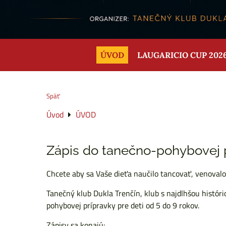
ÚVOD
LAUGARICIO CUP 202
Späť
Úvod
ÚVOD
Zápis do tanečno-pohybovej p
Chcete aby sa Vaše dieťa naučilo tancovať, venoval
Tanečný klub Dukla Trenčín, klub s najdlhšou histór
pohybovej prípravky pre deti od 5 do 9 rokov.
Zápisy sa konajú: