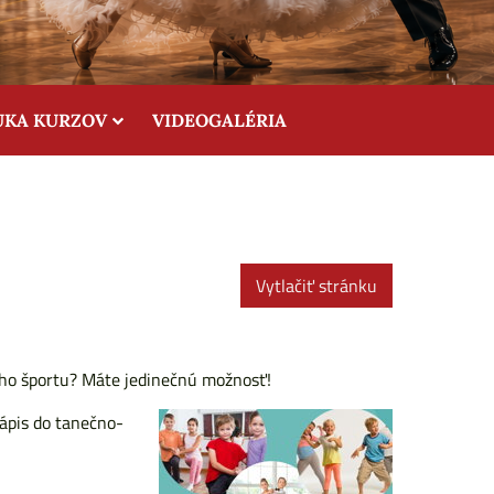
UKA KURZOV
VIDEOGALÉRIA
Vytlačiť stránku
ého športu? Máte jedinečnú možnosť!
zápis do tanečno-