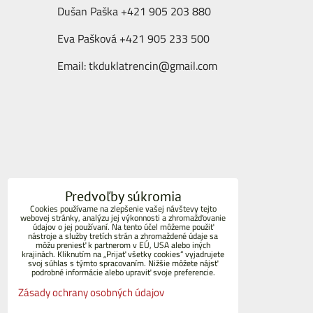
Dušan Paška +421 905 203 880
Eva Pašková +421 905 233 500
Email:
tkduklatrencin@gmail.com
Predvoľby súkromia
Cookies používame na zlepšenie vašej návštevy tejto
webovej stránky, analýzu jej výkonnosti a zhromažďovanie
údajov o jej používaní. Na tento účel môžeme použiť
nástroje a služby tretích strán a zhromaždené údaje sa
môžu preniesť k partnerom v EÚ, USA alebo iných
krajinách. Kliknutím na „Prijať všetky cookies“ vyjadrujete
svoj súhlas s týmto spracovaním. Nižšie môžete nájsť
podrobné informácie alebo upraviť svoje preferencie.
Zásady ochrany osobných údajov