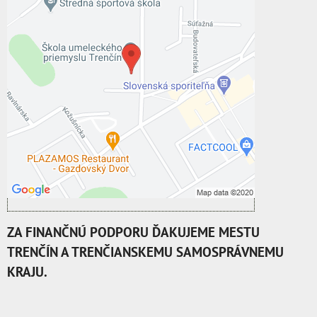
Externý obsah je blokovaný Voľbami
súkromia
Prajete si načítať externý obsah?
Povoliť tentokrát
Povoliť a zapamätať - súhlas s druhom
cookie: Funkčné
Otvoriť obsah v novom okne
ZA FINANČNÚ PODPORU ĎAKUJEME MESTU
TRENČÍN A TRENČIANSKEMU SAMOSPRÁVNEMU
KRAJU.