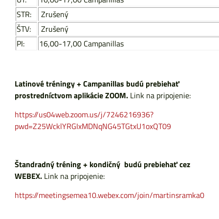
STR:
Zrušený
ŠTV:
Zrušený
PI:
16,00-17,00 Campanillas
Latinové tréningy + Campanillas budú prebiehať
prostredníctvom aplikácie ZOOM.
Link na pripojenie:
https://us04web.zoom.us/j/7246216936?
pwd=Z25WcklYRGIxMDNqNG45TGtxU1oxQT09
Štandradný tréning + kondičný budú prebiehať cez
WEBEX.
Link na pripojenie:
https://meetingsemea10.webex.com/join/martinsramka0