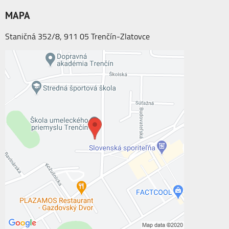
MAPA
Staničná 352/8, 911 05 Trenčín-Zlatovce
Externý obsah je blokovaný Voľbami
súkromia
Prajete si načítať externý obsah?
Povoliť tentokrát
Povoliť a zapamätať - súhlas s druhom
cookie: Funkčné
Otvoriť obsah v novom okne