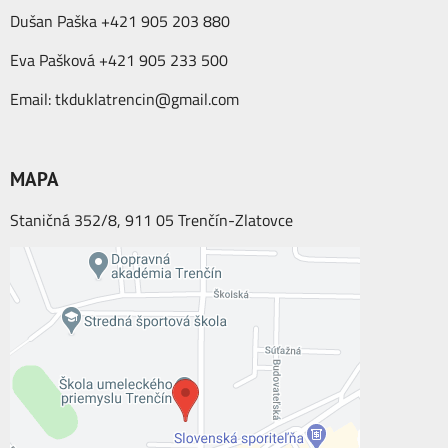
Dušan Paška +421 905 203 880
Eva Pašková +421 905 233 500
Email:
tkduklatrencin@gmail.com
MAPA
Staničná 352/8, 911 05 Trenčín-Zlatovce
Externý obsah je blokovaný Voľbami
súkromia
Prajete si načítať externý obsah?
Povoliť tentokrát