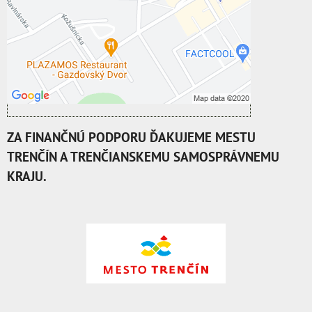
Povoliť a zapamätať - súhlas s druhom
cookie: Funkčné
Otvoriť obsah v novom okne
ZA FINANČNÚ PODPORU ĎAKUJEME MESTU
TRENČÍN A TRENČIANSKEMU SAMOSPRÁVNEMU
KRAJU.